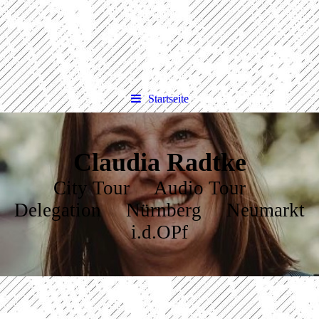
Startseite
Claudia Radtke
City Tour Audio Tour
Delegation Nürnberg Neumarkt
i.d.OPf