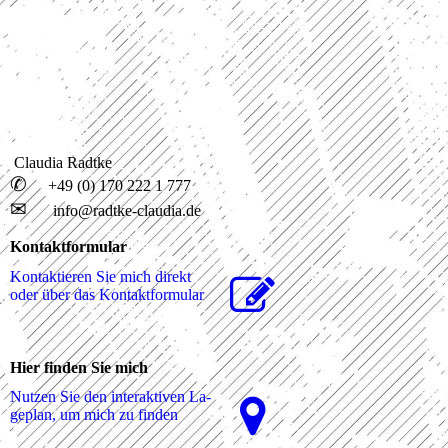
Claudia Radtke
✆
+49 (0) 170 222 1 777
✉
info@radtke-claudia.de
Kontaktformular
Kontaktieren Sie mich direkt
oder über das Kon­takt­for­mu­lar
Hier finden Sie mich
Nutzen Sie den interaktiven La­
ge­plan, um mich zu finden