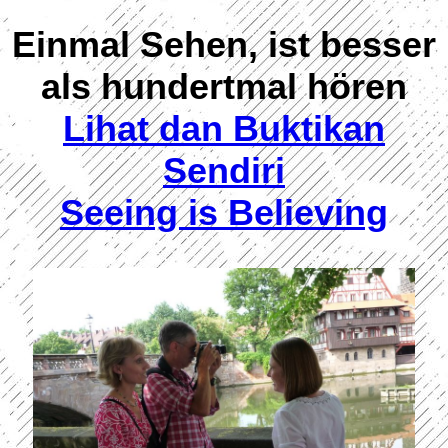
Einmal Sehen, ist besser
als hundertmal hören
Lihat dan Buktikan
Sendiri
Seeing is Believing