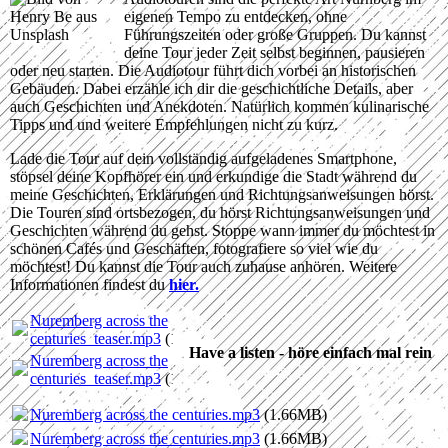
eigenen Tempo zu entdecken, ohne
Führungszeiten oder große Gruppen. Du kannst
deine Tour jeder Zeit selbst beginnen, pausieren
oder neu starten. Die Audiotour führt dich vorbei an historischen
Gebäuden. Dabei erzähle ich dir die geschichtliche Details, aber
auch Geschichten und Anekdoten. Natürlich kommen kulinarische
Tipps und und weitere Empfehlungen nicht zu kurz.
Lade die Tour auf dein vollständig aufgeladenes Smartphone,
stöpsel deine Kopfhörer ein und erkundige die Stadt während du
meine Geschichten, Erklärungen und Richtungsanweisungen hörst.
Die Touren sind ortsbezogen, du hörst Richtungsanweisungen und
Geschichten während du gehst. Stoppe wann immer du möchtest in
schönen Cafés und Geschäften, fotografiere so viel wie du
möchtest! Du kannst die Tour auch zuhause anhören. Weitere
Informationen findest du
hier.
Nuremberg across the
centuries_teaser.mp3
(1.66MB)
Have a listen - höre einfach mal rein
Nuremberg across the
centuries_teaser.mp3
(1.66MB)
Nuremberg across the centuries.mp3
(1.66MB)
Nuremberg across the centuries.mp3
(1.66MB)