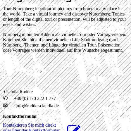
Tour Nuremberg in colourful pictures from home or any place in
the world. Take a virtual journey and discover Nuremberg. Topics
or length of the digital tour or presentation will be adjusted to your
needs and wishes.
Nürnberg in bunten Bildern als virtuelle Tour oder Vortrag erleben.
Kommen Sie mit auf einen virtuellen Life-Stadtrundgang durch
Nürnberg. Themen und Länge der virtuellen Tour, Präsentation
oder Vortrages werden individuell auf Ihre Wünsche abgestimmt.
Claudia Radtke
✆
+49 (0) 170 222 1 777
✉
info@radtke-claudia.de
Kontaktformular
Kontaktieren Sie mich direkt
oder über das Kon­takt­for­mu­lar