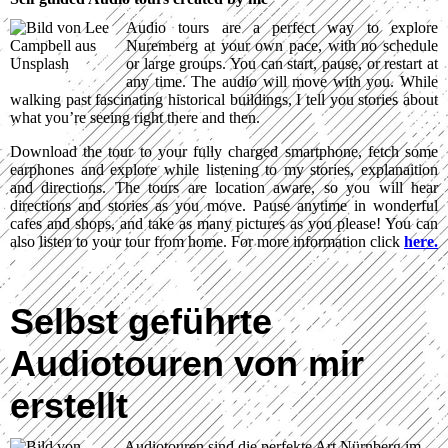
Audio tours are a perfect way to explore
Nuremberg at your own pace, with no schedule
or large groups. You can start, pause, or restart at
any time. The audio will move with you. While
walking past fascinating historical buildings, I tell you stories about
what you’re seeing right there and then.
Download the tour to your fully charged smartphone, fetch some
earphones and explore while listening to my stories, explanaition
and directions. The tours are location aware, so you will hear
directions and stories as you move. Pause anytime in wonderful
cafes and shops, and take as many pictures as you please! You can
also listen to your tour from home. For more information click
here.
Selbst geführte
Audiotouren von mir
erstellt
Audiotouren sind die perfekte Art Nürnberg im