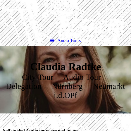
Audio Tours
Claudia Radtke
City Tour Audio Tour
Delegation Nürnberg Neumarkt
i.d.OPf
Self guided Audio tours created by me