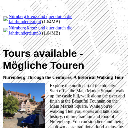
Nürnberg kreuz und quer durch die
Jahrhunderte.mp3
(1.64MB)
Nürnberg kreuz und quer durch die
Jahrhunderte.mp3
(1.64MB)
Tours available -
Mögliche Touren
Nuremberg Through the Centuries: A historical Walking Tour
Explore the north part of the old city.
Start off at the Main Market Square, walk
up the castle hill, walk along the river and
finish at the Beautiful Fountain on the
Main Market Square. While you're
walking I tell you stories and talk about
history, culture, traditon and food of
Nuremberg. You can stop here and there,
sit down, taste traditional food, enjoy the