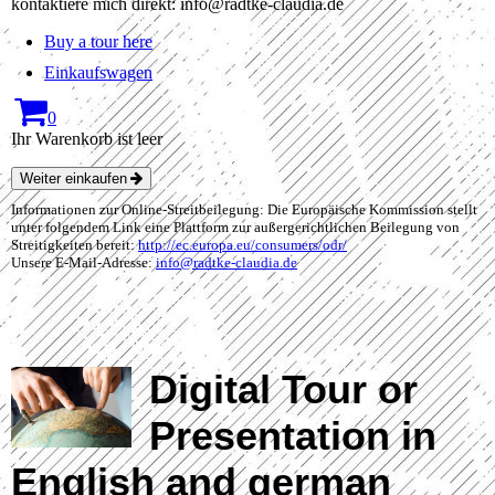
kontaktiere mich direkt: info@radtke-claudia.de
Buy a tour here
Einkaufswagen
0
Ihr Warenkorb ist leer
Weiter einkaufen
Informationen zur Online-Streitbeilegung: Die Europäische Kommission stellt
unter folgendem Link eine Plattform zur außergerichtlichen Beilegung von
Streitigkeiten bereit:
http://ec.europa.eu/consumers/odr/
Unsere E-Mail-Adresse:
info@radtke-claudia.de
Digital Tour or
Presentation in
English and german