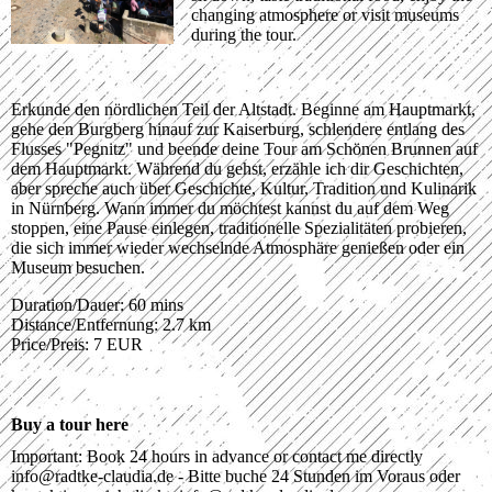
changing atmosphere or visit museums
during the tour.
Erkunde den nördlichen Teil der Altstadt. Beginne am Hauptmarkt,
gehe den Burgberg hinauf zur Kaiserburg, schlendere entlang des
Flusses "Pegnitz" und beende deine Tour am Schönen Brunnen auf
dem Hauptmarkt. Während du gehst, erzähle ich dir Geschichten,
aber spreche auch über Geschichte, Kultur, Tradition und Kulinarik
in Nürnberg. Wann immer du möchtest kannst du auf dem Weg
stoppen, eine Pause einlegen, traditionelle Spezialitäten probieren,
die sich immer wieder wechselnde Atmosphäre genießen oder ein
Museum besuchen.
Duration/Dauer: 60 mins
Distance/Entfernung: 2.7 km
Price/Preis: 7 EUR
Buy a tour here
Important: Book 24 hours in advance or contact me directly
info@radtke-claudia.de - Bitte buche 24 Stunden im Voraus oder